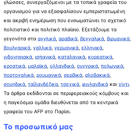
γλώσσες, συνεργαζόμενοι με τα τοπικά γραφεία του
οργανισμού για να εξασφαλίσουν εμπεριστατωμένη
και ακριβή ενημέρωση που ενσωματώνει το σχετικό
πολιτιστικό και πολιτικό πλαίσιο. Εξετάζουμε τα
γεγονότα στα
αγγλικά
,
αραβικά
,
βεγγαλικά
,
βιρμανικά
,
βουλγαρικά
,
γαλλικά
,
γερμανικά
,
ελληνικά
,
ινδονησιακά
,
ισπανικά
,
καταλανικά
,
κορεατικά
,
κροατικά
,
μαλαϊκά
,
ολλανδικά
,
ουγγρικά
,
πολωνικά
,
πορτογαλικά
,
ρουμανικά
,
σερβικά
,
σλοβακικά
,
σουηδικά
,
ταϊλανδέζικα
,
τσεχικά
,
φινλανδικά
και
χίντι
.
Τα άρθρα εκδίδονται σε περιφερειακούς κόμβους και
η παγκόσμια ομάδα διευθύνεται από τα κεντρικά
γραφεία του AFP στο Παρίσι.
Το προσωπικό μας