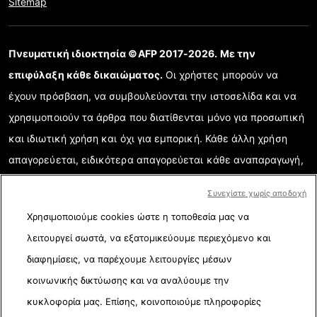
Sitemap
Πνευματική ιδιοκτησία ©AFP 2017-2026. Με την
επιφύλαξη κάθε δικαιώματος.
Οι χρήστες μπορούν να
έχουν πρόσβαση, να συμβουλεύονται την ιστοσελίδα και να
χρησιμοποιούν τα άρθρα που διατίθενται μόνο για προσωπική
και ιδιωτική χρήση και όχι για εμπορική. Κάθε άλλη χρήση
απαγορεύεται, ειδικότερα απαγορεύεται κάθε αναπαραγωγή,
επικοινωνία με το κοινό ή διάδοση μερικού ή ολικού
Συνεχίστε χωρίς αποδοχή
περιεχομένου της ιστοσελίδας για κάθε άλλο σκοπό ή/και με
Χρησιμοποιούμε cookies ώστε η τοποθεσία μας να
κάθε άλλο τρόπο χωρίς την ειδική υπογραμμένη συμφωνία
λειτουργεί σωστά, να εξατομικεύουμε περιεχόμενο και
σχετικής άδειας με το AFP. Όταν χρειάζεται και για την ορθή
διαφημίσεις, να παρέχουμε λειτουργίες μέσων
κατανόηση της επαληθευμένης πληροφορίας, τα στοιχεία που
κοινωνικής δικτύωσης και να αναλύουμε την
αναλύονται παρουσιάζονται σε ηλεκτρονικούς συνδέσμους
κυκλοφορία μας. Επίσης, κοινοποιούμε πληροφορίες
(link). Το AFP δεν έχει σχετική άδεια από τους δημιουργούς