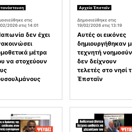
τανάστευση
Αρχεία Έπσταϊν
μοσιεύθηκε στις
Δημοσιεύθηκε στις
02/2026 στις 14:01
19/02/2026 στις 13:19
Ιαπωνία δεν έχει
Αυτές οι εικόνες
νακοινώσει
δημιουργήθηκαν μ
μοθετικά μέτρα
τεχνητή νοημοσύν
υ να στοχεύουν
δεν δείχνουν
ους
τελετές στο νησί 
ουσουλμάνους
Έπσταϊν
α
Εικόνα