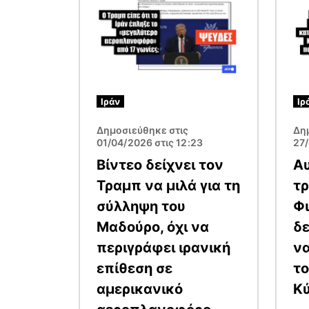
Ιράν
Ιρ
Δημοσιεύθηκε στις
Δη
01/04/2026 στις 12:23
27/
Βίντεο δείχνει τον
Αυ
Τραμπ να μιλά για τη
τρ
σύλληψη του
Φι
Μαδούρο, όχι να
δε
περιγράφει ιρανική
ν
επίθεση σε
το
αμερικανικό
Κ