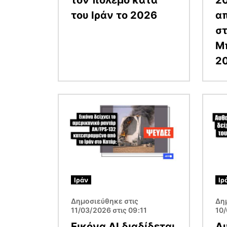
του Ιράν το 2026
απ
στ
Μπ
2
Εικόνα
Εικόν
Ιράν
Ιρ
Δημοσιεύθηκε στις
Δη
11/03/2026 στις 09:11
10/
Εικόνα AI διαδίδεται
Αυ