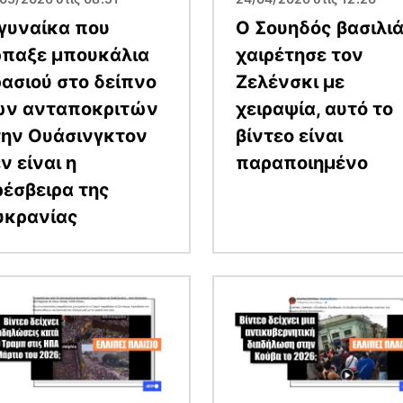
γυναίκα που
Ο Σουηδός βασιλι
ρπαξε μπουκάλια
χαιρέτησε τον
ασιού στο δείπνο
Ζελένσκι με
ων ανταποκριτών
χειραψία, αυτό το
την Ουάσινγκτον
βίντεο είναι
ν είναι η
παραποιημένο
έσβειρα της
υκρανίας
α
Εικόνα