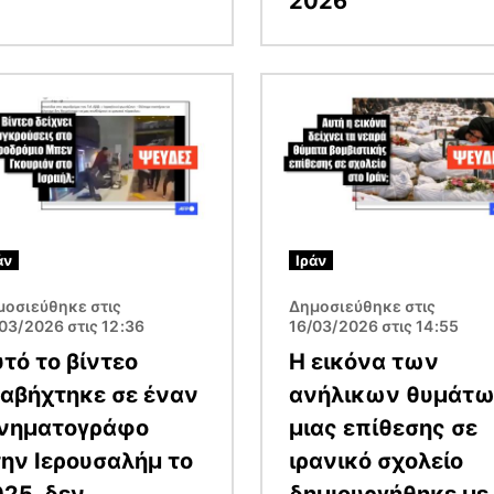
2026
α
Εικόνα
άν
Ιράν
μοσιεύθηκε στις
Δημοσιεύθηκε στις
03/2026 στις 12:36
16/03/2026 στις 14:55
τό το βίντεο
Η εικόνα των
αβήχτηκε σε έναν
ανήλικων θυμάτ
ινηματογράφο
μιας επίθεσης σε
ην Ιερουσαλήμ το
ιρανικό σχολείο
25, δεν
δημιουργήθηκε με 