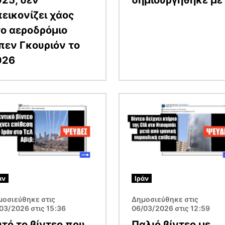
εικονίζει χάος
ο αεροδρόμιο
εν Γκουριόν το
026
α
Εικόνα
άν
Ιράν
μοσιεύθηκε στις
Δημοσιεύθηκε στις
03/2026 στις 15:36
06/03/2026 στις 12:59
τό το βίντεο που
Παλιό βίντεο με