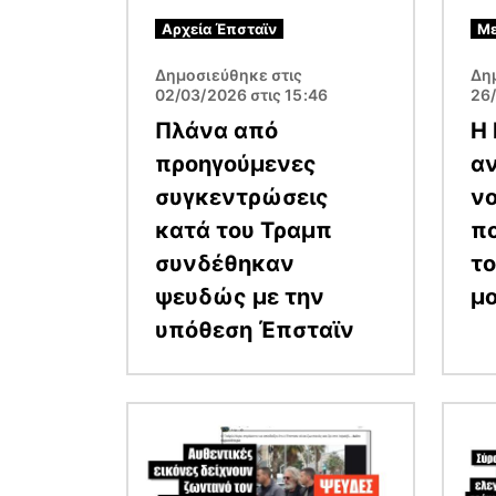
Αρχεία Έπσταϊν
Με
Δημοσιεύθηκε στις
Δη
02/03/2026 στις 15:46
26/
Πλάνα από
Η 
προηγούμενες
α
συγκεντρώσεις
νο
κατά του Τραμπ
πο
συνδέθηκαν
τ
ψευδώς με την
μ
υπόθεση Έπσταϊν
Εικόνα
Εικόν