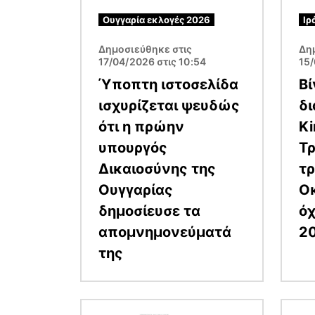
Ουγγαρία εκλογές 2026
Ιρ
Δημοσιεύθηκε στις
Δη
17/04/2026 στις 10:54
15/
Ύποπτη ιστοσελίδα
Βί
ισχυρίζεται ψευδώς
δ
ότι η πρώην
Ki
υπουργός
Τ
Δικαιοσύνης της
τρ
Ουγγαρίας
Οκ
δημοσίευσε τα
όχ
απομνημονεύματά
2
της
Εικόνα
Εικόν