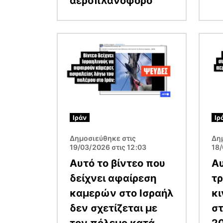
αεροπλανοφόρο
Εικόνα
Εικόν
Ιράν
Ιρ
Δημοσιεύθηκε στις
Δη
19/03/2026 στις 12:03
18/
Αυτό το βίντεο που
Αυ
δείχνει αφαίρεση
τρ
καμερών στο Ισραήλ
κ
δεν σχετίζεται με
στ
τον πόλεμο κατά
20