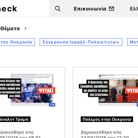
heck
Επικοινωνία
Search
Θέματα
στην Ουκρανία
Σύγκρουση Ισραήλ-Παλαιστινίων
Με
α
Εικόνα
όναλντ Τραμπ
Πόλεμος στην Ουκρανία
μοσιεύθηκε στις
Δημοσιεύθηκε στις
05/2026 στις 08:51
24/04/2026 στις 12:20