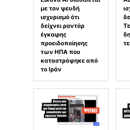
με τον ψευδή
ισ
ισχυρισμό ότι
δε
δείχνει ραντάρ
Τε
έγκαιρης
δη
προειδοποίησης
τ
των ΗΠΑ που
καταστράφηκε από
το Ιράν
Εικόνα
Εικόν