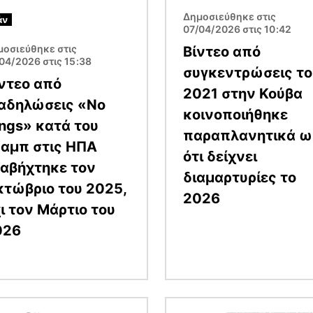
Δημοσιεύθηκε στις
άν
07/04/2026 στις 10:42
μοσιεύθηκε στις
Βίντεο από
04/2026 στις 15:38
συγκεντρώσεις το
ντεο από
2021 στην Κούβα
ιαδηλώσεις «No
κοινοποιήθηκε
ngs» κατά του
παραπλανητικά ω
ραμπ στις ΗΠΑ
ότι δείχνει
αβήχτηκε τον
διαμαρτυρίες το
τώβριο του 2025,
2026
ι τον Μάρτιο του
026
α
Εικόνα