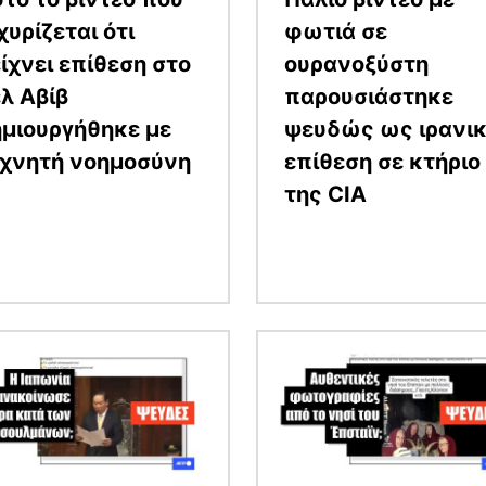
χυρίζεται ότι
φωτιά σε
ίχνει επίθεση στο
ουρανοξύστη
λ Αβίβ
παρουσιάστηκε
μιουργήθηκε με
ψευδώς ως ιρανι
εχνητή νοημοσύνη
επίθεση σε κτήριο
της CIA
α
Εικόνα