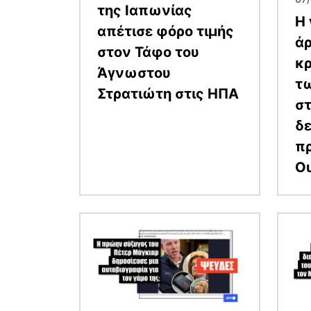
της Ιαπωνίας
Η 
απέτισε φόρο τιμής
ά
στον Τάφο του
κρ
Άγνωστου
τ
Στρατιώτη στις ΗΠΑ
σ
δε
πρ
Ο
Εικόνα
Εικόν