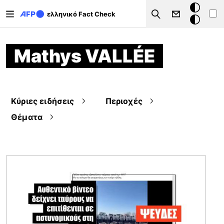
Παράκαμψη προς το κυρίως περιεχόμενο
Σκοτεινή
ελληνικό Fact Check
Search
λειτουργ
Mathys VALLÉE
Κύριες ειδήσεις
Περιοχές
Θέματα
Εικόνα