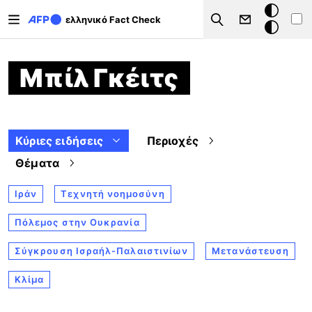
Παράκαμψη προς το κυρίως περιεχόμενο
Σκοτεινή
ελληνικό Fact Check
Search
λειτουργ
Μπίλ Γκέιτς
Κύριες ειδήσεις
Περιοχές
Θέματα
Ιράν
Τεχνητή νοημοσύνη
Πόλεμος στην Ουκρανία
Σύγκρουση Ισραήλ-Παλαιστινίων
Μετανάστευση
Κλίμα