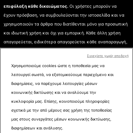
επιφύλαξη κάθε δικαιώματος.
Οι χρήστες μπορούν να
έχουν πρόσβαση, να συμβουλεύονται την ιστοσελίδα και να
χρησιμοποιούν τα άρθρα που διατίθενται μόνο για προσωπική
και ιδιωτική χρήση και όχι για εμπορική. Κάθε άλλη χρήση
απαγορεύεται, ειδικότερα απαγορεύεται κάθε αναπαραγωγή,
επικοινωνία με το κοινό ή διάδοση μερικού ή ολικού
Συνεχίστε χωρίς αποδοχή
περιεχομένου της ιστοσελίδας για κάθε άλλο σκοπό ή/και με
Χρησιμοποιούμε cookies ώστε η τοποθεσία μας να
κάθε άλλο τρόπο χωρίς την ειδική υπογραμμένη συμφωνία
λειτουργεί σωστά, να εξατομικεύουμε περιεχόμενο και
σχετικής άδειας με το AFP. Όταν χρειάζεται και για την ορθή
διαφημίσεις, να παρέχουμε λειτουργίες μέσων
κατανόηση της επαληθευμένης πληροφορίας, τα στοιχεία που
κοινωνικής δικτύωσης και να αναλύουμε την
αναλύονται παρουσιάζονται σε ηλεκτρονικούς συνδέσμους
κυκλοφορία μας. Επίσης, κοινοποιούμε πληροφορίες
(link). Το AFP δεν έχει σχετική άδεια από τους δημιουργούς
σχετικά με την από μέρους σας χρήση της τοποθεσίας
τους ή πνευματικά δικαιώματα για το περιεχόμενο που
μας στους συνεργάτες μέσων κοινωνικής δικτύωσης,
ανήκει σε τρίτους και δεν φέρει καμία ευθύνη για αυτούς
διαφημίσεων και ανάλυσης.
τους συνδέσμους (links). Το AFP και το λογότυπο του είναι