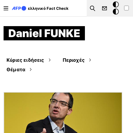
Παράκαμψη προς το κυρίως περιεχόμενο
Σκοτεινή
ελληνικό Fact Check
Search
λειτουργ
Daniel FUNKE
Κύριες ειδήσεις
Περιοχές
Θέματα
Εικόνα