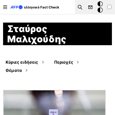
Παράκαμψη προς το κυρίως περιεχόμενο
Σκοτεινή
ελληνικό Fact Check
Search
λειτουργ
Σταύρος
Μαλιχούδης
Κύριες ειδήσεις
Περιοχές
Θέματα
Εικόνα