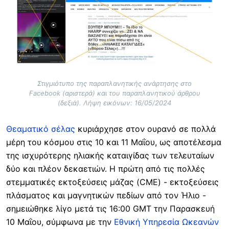
Στιγμιότυπο της παραπλανητικής ανάρτησης στο
Facebook (αριστερά) και του παραπλανητικού άρθρου
(δεξιά). Λήψη εικόνων: 16/05/2024
Θεαματικό σέλας
κυριάρχησε στον ουρανό σε πολλά
μέρη του κόσμου στις 10 και 11 Μαΐου, ως αποτέλεσμα
της ισχυρότερης ηλιακής καταιγίδας των τελευταίων
δύο και πλέον δεκαετιών. Η πρώτη από τις πολλές
στεμματικές εκτοξεύσεις μάζας (CME) - εκτοξεύσεις
πλάσματος και μαγνητικών πεδίων από τον Ήλιο -
σημειώθηκε λίγο μετά τις 16:00 GMT την Παρασκευή
10 Μαΐου, σύμφωνα με την
Εθνική Υπηρεσία Ωκεανών