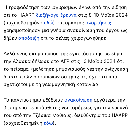
Η τροφοδότηση των ισχυρισμών έγινε από την είδηση
ότι το HAARP
διεξήγαγε έρευνα
στις 8-10 Μαΐου 2024
(αρχειοθετημένο
εδώ
) και αρκετές
αναρτήσεις
χρησιμοποίησαν μια γνήσια ανακοίνωση του έργου ως
δήθεν
απόδειξη
ότι το σέλας χειραγωγήθηκε.
Αλλά ένας εκπρόσωπος της εγκατάστασης με έδρα
την Αλάσκα δήλωσε στο AFP στις 13 Μαΐου 2024 ότι
το πείραμα «μελέτησε μηχανισμούς για την ανίχνευση
διαστημικών σκουπιδιών σε τροχιά», όχι κάτι που
σχετίζεται με τη γεωμαγνητική καταιγίδα.
Το πανεπιστήμιο εξέδωσε
ανακοίνωση
αργότερα την
ίδια ημέρα με πρόσθετες λεπτομέρειες για την έρευνά
του από την Τζέσικα Μάθιους, διευθύντρια του HAARP
(αρχειοθετημένη
εδώ
).