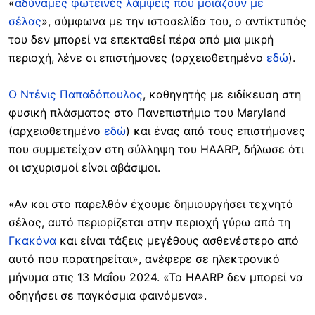
«
αδύναμες φωτεινές λάμψεις που μοιάζουν με
σέλας
», σύμφωνα με την ιστοσελίδα του, ο αντίκτυπός
του δεν μπορεί να επεκταθεί πέρα από μια μικρή
περιοχή, λένε οι επιστήμονες (αρχειοθετημένο
εδώ
).
Ο Ντένις Παπαδόπουλος
, καθηγητής με ειδίκευση στη
φυσική πλάσματος στο Πανεπιστήμιο του Maryland
(αρχειοθετημένο
εδώ
) και ένας από τους επιστήμονες
που συμμετείχαν στη σύλληψη του HAARP, δήλωσε ότι
οι ισχυρισμοί είναι αβάσιμοι.
«Αν και στο παρελθόν έχουμε δημιουργήσει τεχνητό
σέλας, αυτό περιορίζεται στην περιοχή γύρω από τη
Γκακόνα
και είναι τάξεις μεγέθους ασθενέστερο από
αυτό που παρατηρείται», ανέφερε σε ηλεκτρονικό
μήνυμα στις 13 Μαΐου 2024. «Το HAARP δεν μπορεί να
οδηγήσει σε παγκόσμια φαινόμενα».