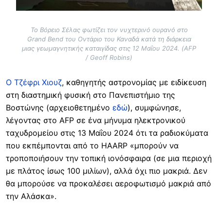
Το Βόρειο Σέλας φωτίζει τον νυχτερινό ουρανό στο
Grand Bend του Οντάριο του Καναδά κατά τη διάρκεια
μιας γεωμαγνητικής καταιγίδας στις 12 Μαΐου 2024. (AFP
/ Geoff Robins)
Ο Τζέφρι Χιουζ
, καθηγητής αστρονομίας με ειδίκευση
στη διαστημική φυσική στο Πανεπιστήμιο της
Βοστώνης (αρχειοθετημένο
εδώ
), συμφώνησε,
λέγοντας στο AFP σε ένα μήνυμα ηλεκτρονικού
ταχυδρομείου στις 13 Μαΐου 2024 ότι τα ραδιοκύματα
που εκπέμπονται από το HAARP «μπορούν να
τροποποιήσουν την τοπική ιονόσφαιρα (σε μια περιοχή
με πλάτος ίσως 100 μιλίων), αλλά όχι πιο μακριά. Δεν
θα μπορούσε να προκαλέσει αεροφωτισμό μακριά από
την Αλάσκα».