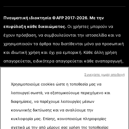
Πνευματική ιδιοκτησία ©AFP 2017-2026. Με την
επιφύλαξη κάθε δικαιώματος.
Οι χρήστες μπορούν να
έχουν πρόσβαση, να συμβουλεύονται την ιστοσελίδα και να
χρησιμοποιούν τα άρθρα που διατίθενται μόνο για προσωπική
και ιδιωτική χρήση και όχι για εμπορική. Κάθε άλλη χρήση
απαγορεύεται, ειδικότερα απαγορεύεται κάθε αναπαραγωγή,
επικοινωνία με το κοινό ή διάδοση μερικού ή ολικού
Συνεχίστε χωρίς αποδοχή
περιεχομένου της ιστοσελίδας για κάθε άλλο σκοπό ή/και με
Χρησιμοποιούμε cookies ώστε η τοποθεσία μας να
κάθε άλλο τρόπο χωρίς την ειδική υπογραμμένη συμφωνία
λειτουργεί σωστά, να εξατομικεύουμε περιεχόμενο και
σχετικής άδειας με το AFP. Όταν χρειάζεται και για την ορθή
διαφημίσεις, να παρέχουμε λειτουργίες μέσων
κατανόηση της επαληθευμένης πληροφορίας, τα στοιχεία που
κοινωνικής δικτύωσης και να αναλύουμε την
αναλύονται παρουσιάζονται σε ηλεκτρονικούς συνδέσμους
κυκλοφορία μας. Επίσης, κοινοποιούμε πληροφορίες
(link). Το AFP δεν έχει σχετική άδεια από τους δημιουργούς
σχετικά με την από μέρους σας χρήση της τοποθεσίας