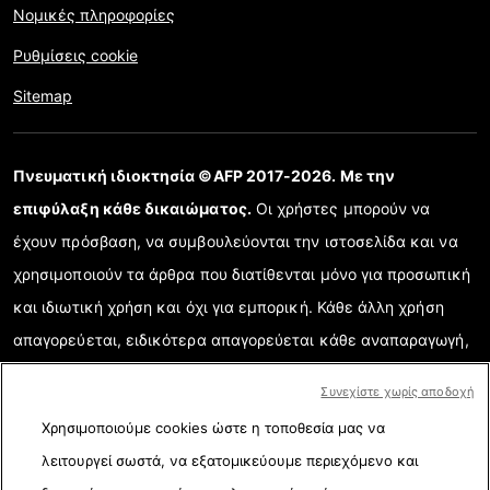
Νομικές πληροφορίες
Ρυθμίσεις cookie
Sitemap
Πνευματική ιδιοκτησία ©AFP 2017-2026. Με την
επιφύλαξη κάθε δικαιώματος.
Οι χρήστες μπορούν να
έχουν πρόσβαση, να συμβουλεύονται την ιστοσελίδα και να
χρησιμοποιούν τα άρθρα που διατίθενται μόνο για προσωπική
και ιδιωτική χρήση και όχι για εμπορική. Κάθε άλλη χρήση
απαγορεύεται, ειδικότερα απαγορεύεται κάθε αναπαραγωγή,
επικοινωνία με το κοινό ή διάδοση μερικού ή ολικού
Συνεχίστε χωρίς αποδοχή
περιεχομένου της ιστοσελίδας για κάθε άλλο σκοπό ή/και με
Χρησιμοποιούμε cookies ώστε η τοποθεσία μας να
κάθε άλλο τρόπο χωρίς την ειδική υπογραμμένη συμφωνία
λειτουργεί σωστά, να εξατομικεύουμε περιεχόμενο και
σχετικής άδειας με το AFP. Όταν χρειάζεται και για την ορθή