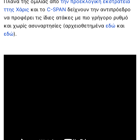
Πλάνα της ομιλίας από
την προεκλογική εκστρατεία
ττης Χάρις
και το
C-SPAN
δείχνουν την αντιπρόεδρο
να προφέρει τις ίδιες ατάκες με πιο γρήγορο ρυθμό
και χωρίς ασυναρτησίες (αρχειοθετημένα
εδώ
και
εδώ
).