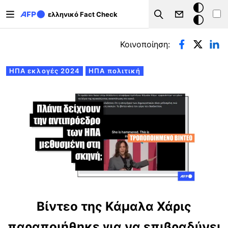
Παράκαμψη προς το κυρίως περιεχόμενο
Σκοτεινή
ελληνικό Fact Check
Search
λειτουργ
Πρωτεύουσες καρτέλες
Κοινοποίηση:
ΗΠΑ εκλογές 2024
ΗΠΑ πολιτική
Βίντεο της Κάμαλα Χάρις
παραποιήθηκε για να επιβραδύνει