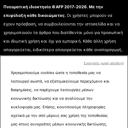
Πνευματική ιδιοκτησία ©AFP 2017-2026. Με την
επιφύλαξη κάθε δικαιώματος.
Οι χρήστες μπορούν να
έχουν πρόσβαση, να συμβουλεύονται την ιστοσελίδα και να
χρησιμοποιούν τα άρθρα που διατίθενται μόνο για προσωπική
και ιδιωτική χρήση και όχι για εμπορική. Κάθε άλλη χρήση
απαγορεύεται, ειδικότερα απαγορεύεται κάθε αναπαραγωγή,
επικοινωνία με το κοινό ή διάδοση μερικού ή ολικού
Συνεχίστε χωρίς αποδοχή
περιεχομένου της ιστοσελίδας για κάθε άλλο σκοπό ή/και με
Χρησιμοποιούμε cookies ώστε η τοποθεσία μας να
κάθε άλλο τρόπο χωρίς την ειδική υπογραμμένη συμφωνία
λειτουργεί σωστά, να εξατομικεύουμε περιεχόμενο και
σχετικής άδειας με το AFP. Όταν χρειάζεται και για την ορθή
διαφημίσεις, να παρέχουμε λειτουργίες μέσων
κατανόηση της επαληθευμένης πληροφορίας, τα στοιχεία που
κοινωνικής δικτύωσης και να αναλύουμε την
αναλύονται παρουσιάζονται σε ηλεκτρονικούς συνδέσμους
κυκλοφορία μας. Επίσης, κοινοποιούμε πληροφορίες
(link). Το AFP δεν έχει σχετική άδεια από τους δημιουργούς
σχετικά με την από μέρους σας χρήση της τοποθεσίας
τους ή πνευματικά δικαιώματα για το περιεχόμενο που
μας στους συνεργάτες μέσων κοινωνικής δικτύωσης,
ανήκει σε τρίτους και δεν φέρει καμία ευθύνη για αυτούς