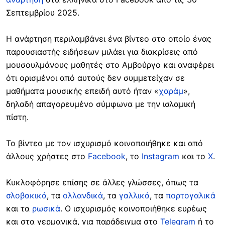
Σεπτεμβρίου 2
025.
Η ανάρτηση
περιλαμβάνει ένα βίντεο στο οποίο ένας
παρουσιαστής ειδήσεων μιλάει για διακρίσεις από
μουσουλμάνους μαθητές στο Αμβούργο και αναφέρει
ότι ορισμένοι από αυτούς δεν συμμετείχαν σε
μαθήματα μουσικής επειδή αυτό ήταν «
χαράμ
»,
δηλαδή απαγορευμένο σύμφωνα με την ισλαμική
πίστη.
Το βίντεο με τον ισχυρισμό κοινοποιήθηκε και από
άλλους χρήστες στο
Facebook
, το
Instagram
και
το
X
.
Κυκλοφόρησε επίσης σε άλλες γλώσσες, όπως τα
σλοβακικά
, τα
ολλανδικά
, τα
γαλλικά
, τα
πορτογαλικά
και τα
ρωσικά
. Ο ισχυρισμός κοινοποιήθηκε ευρέως
και στα γερμανικά, για παράδειγμα στο
Telegram
ή το