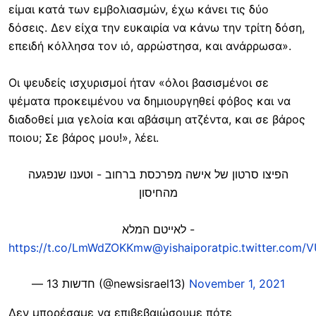
είμαι κατά των εμβολιασμών, έχω κάνει τις δύο
δόσεις. Δεν είχα την ευκαιρία να κάνω την τρίτη δόση,
επειδή κόλλησα τον ιό, αρρώστησα, και ανάρρωσα».
Οι ψευδείς ισχυρισμοί ήταν «όλοι βασισμένοι σε
ψέματα προκειμένου να δημιουργηθεί φόβος και να
διαδοθεί μια γελοία και αβάσιμη ατζέντα, και σε βάρος
ποιου; Σε βάρος μου!», λέει.
הפיצו סרטון של אישה מפרכסת ברחוב - וטענו שנפגעה
מהחיסון
לאייטם המלא -
https://t.co/LmWdZOKKmw
@yishaiporat
pic.twitter.com
— חדשות 13 (@newsisrael13)
November 1, 2021
Δεν μπορέσαμε να επιβεβαιώσουμε πότε