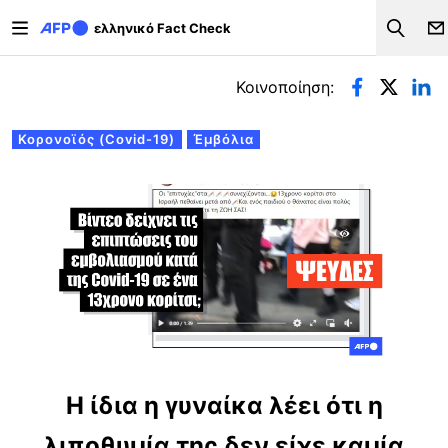
Παράκαμψη προς το κυρίως περιεχόμενο
ελληνικό Fact Check
Search
Πρωτεύουσες καρτέλες
Κοινοποίηση:
Κορονοϊός (Covid-19)
Έμβόλια
Η ίδια η γυναίκα λέει ότι η
λιποθυμία της δεν είχε καμία