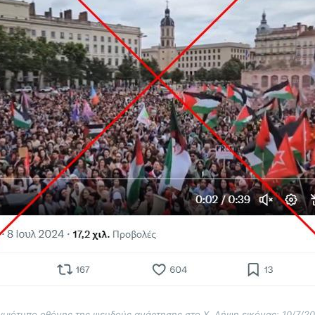
ιγμιότυπο οθόνης της ψευδούς ανάρτησης στο Χ. Λήψη εικόνας: 10/7/20