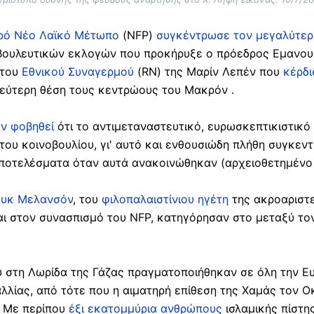
ρό Νέο Λαϊκό Μέτωπο
(NFP)
συγκέντρωσε τον μεγαλύτερ
ουλευτικών εκλογών που προκήρυξε ο πρόεδρος Εμανο
 του
Εθνικού Συναγερμού
(RN) της Μαρίν Λεπέν που
κέρδι
δεύτερη θέση τους κεντρώους του Μακρόν .
αν φοβηθεί
ότι το αντιμεταναστευτικό, ευρωσκεπτικιστικ
ου κοινοβουλίου, γι' αυτό και ενθουσιώδη πλήθη συγκεντ
ποτελέσματα όταν αυτά ανακοινώθηκαν (αρχειοθετημέν
Λυκ Μελανσόν
, του
φιλοπαλαιστίνιου ηγέτη
της ακροαριστ
ται στον συνασπισμό του NFP, κατηγόρησαν στο μεταξύ το
υ στη Λωρίδα της Γάζας πραγματοποιήθηκαν σε όλη την 
λλίας, από τότε που η αιματηρή επίθεση της Χαμάς τον Ο
. Με περίπου
έξι εκατομμύρια ανθρώπους
ισλαμικής πίστη