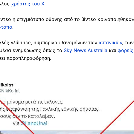
άλλος
χρήστης του X
.
ίντεο ή στιγμιότυπα οθόνης από το βίντεο κοινοποιήθηκα
ότοπο
.
ολλές γλώσσες, συμπεριλαμβανομένων των
ισπανικών
, τω
ό μέσα ενημέρωσης όπως το
Sky News Australia
και
φορείς
σει παραπληροφόρηση.