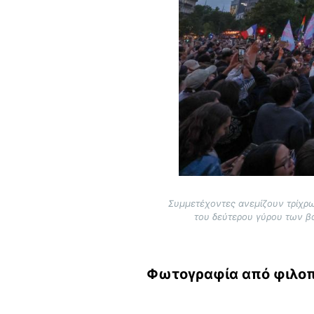
Συμμετέχοντες ανεμίζουν τρίχρω
του δεύτερου γύρου των βο
Φωτογραφία από φιλοπ