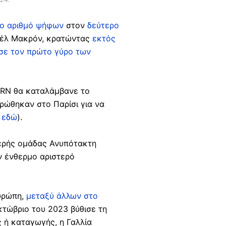
ο αριθμό ψήφων
στον
δεύτερο
υέλ Μακρόν, κρατώντας
εκτός
σε τον πρώτο γύρο των
ό RN θα καταλάμβανε το
ρώθηκαν στο Παρίσι για να
ο
εδώ
).
ερής ομάδας Ανυπότακτη
ν ένθερμο αριστερό
Ευρώπη,
μεταξύ άλλων στο
κτώβριο του 2023 βύθισε τη
ς ή καταγωγής, η Γαλλία