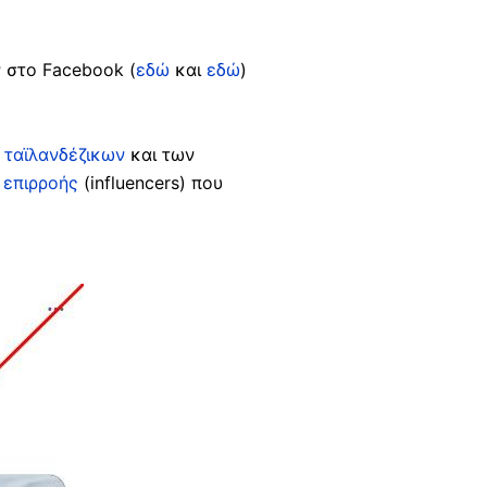
ν στο Facebook (
εδώ
και
εδώ
)
ν
ταϊλανδέζικων
και των
 επιρροής
(influencers) που