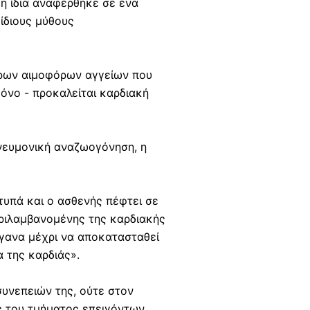
 η ίδια αναφέρθηκε σε ένα
ίδιους μύθους
ερων αιμοφόρων αγγείων που
όνο - προκαλείται καρδιακή
νευμονική αναζωογόνηση, η
υπά και ο ασθενής πέφτει σε
εριλαμβανομένης της καρδιακής
ργανα μέχρι να αποκατασταθεί
 της καρδιάς».
υνεπειών της, ούτε στον
ς του τμήματος επειγόντων