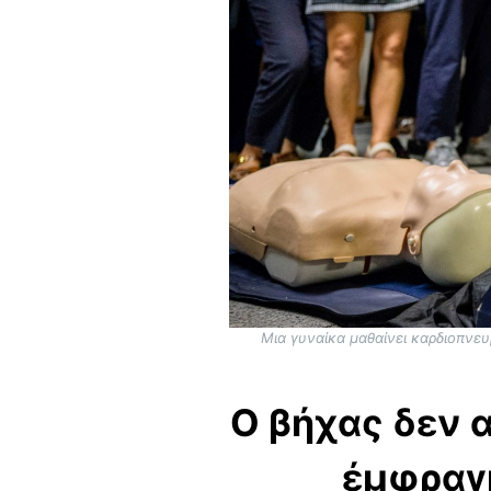
Μια γυναίκα μαθαίνει καρδιοπνευ
Ο βήχας δεν 
έμφραγμ