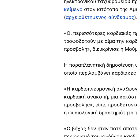
ηλεκτρονικού ταχυδρομείου πρ
κείμενο
στον ιστότοπο της Αμε
(
αρχειοθετημένος σύνδεσμος
)
«Οι περισσότερες καρδιακές 
τροφοδοτούν με αίμα την καρδ
προσβολή», διευκρίνισε η Μού
Η παραπλανητική δημοσίευση υ
οποία περιλαμβάνει καρδιακές
«Η καρδιοπνευμονική αναζωογό
καρδιακή ανακοπή, μια κατάστ
προσβολής», είπε, προσθέτοντ
η φυσιολογική δραστηριότητα 
«Ο βήχας δεν ήταν ποτέ αποτε
περιορισμό του κινδύνου καρδ