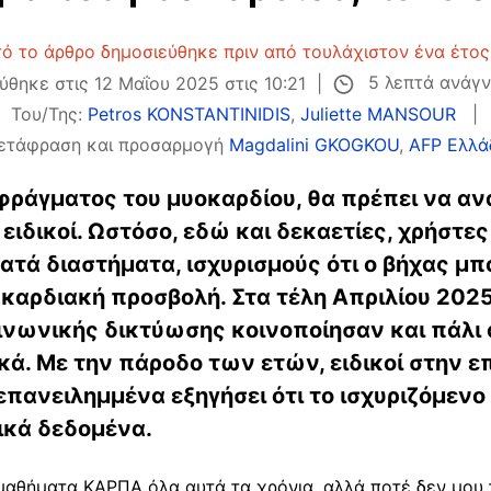
ό το άρθρο δημοσιεύθηκε πριν από τουλάχιστον ένα έτος
5 λεπτά ανάγ
ύθηκε στις 12 Μαΐου 2025 στις 10:21
Του/Της:
Petros KONSTANTINIDIS
,
Juliette MANSOUR
ετάφραση και προσαρμογή
Magdalini GKOGKOU
,
AFP Ελλά
φράγματος του μυοκαρδίου, θα πρέπει να α
ι ειδικοί. Ωστόσο, εδώ και δεκαετίες, χρήστ
ατά διαστήματα, ισχυρισμούς ότι ο βήχας μπ
 καρδιακή προσβολή. Στα τέλη Απριλίου 2025
νωνικής δικτύωσης κοινοποίησαν και πάλι 
κά. Με την πάροδο των ετών, ειδικοί στην ε
επανειλημμένα εξηγήσει ότι το ισχυριζόμενο
νικά δεδομένα.
θήματα ΚΑΡΠΑ όλα αυτά τα χρόνια, αλλά ποτέ δεν μου τ