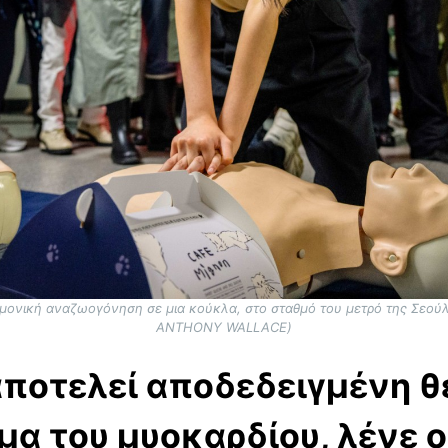
μονική αναζωογόνηση σε μια κούκλα, στο σταθμό του μετρό της Σεούλ
ANTHONY WALLACE)
αποτελεί αποδεδειγμένη θε
α του μυοκαρδίου, λένε οι