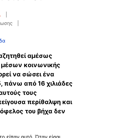
.
νωσης
δα
ναζητηθεί αμέσως
ες μέσων κοινωνικής
ορεί να σώσει ένα
, πάνω από 16 χιλιάδες
αυτούς τους
πείγουσα περίθαλψη και
 όφελος του βήχα δεν
ο είπαν αυτό. Όταν είσαι