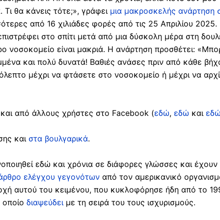
 Τι θα κάνεις τότε;», γράφει
μια μακροσκελής ανάρτηση 
σότερες από 16 χιλιάδες φορές από τις 25 Απριλίου 2025.
πιστρέφει στο σπίτι μετά από μια δύσκολη μέρα στη δουλε
ρο νοσοκομείο είναι μακριά. Η ανάρτηση προσθέτει: «Μπο
μένα και πολύ δυνατά! Βαθιές ανάσες πριν από κάθε βήχα
λεπτο μέχρι να φτάσετε στο νοσοκομείο ή μέχρι να αρχί
ε και από άλλους χρήστες στο Facebook (
εδώ
,
εδώ
και
εδ
σης και
στα βουλγαρικά
.
οποιηθεί εδώ και χρόνια σε διάφορες γλώσσες και έχουν 
άρθρο ελέγχου γεγονότων
από τον αμερικανικό οργανισμ
κδοχή αυτού του κειμένου, που κυκλοφόρησε ήδη από το 19
ο οποίο
διαψεύδει
με τη σειρά του τους ισχυρισμούς.