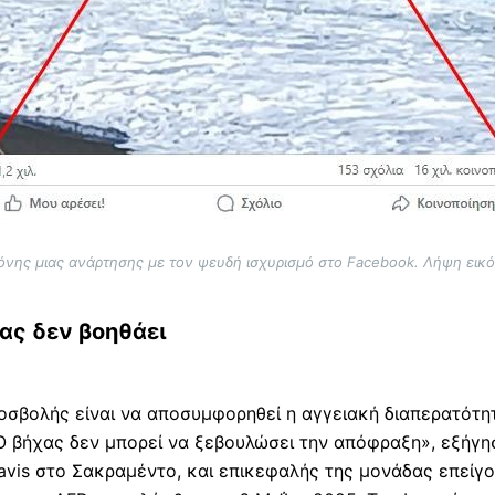
θόνης μιας ανάρτησης με τον ψευδή ισχυρισμό στο Facebook. Λήψη εικό
ήχας δεν βοηθάει
οσβολής είναι να αποσυμφορηθεί η αγγειακή διαπερατότη
 Ο βήχας δεν μπορεί να ξεβουλώσει την απόφραξη», εξήγ
avis στο Σακραμέντο, και επικεφαλής της μονάδας επείγο