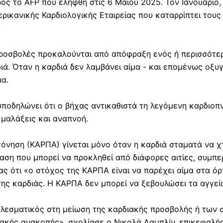
ος το AFP που ελήφθη στις 6 Μαΐου 2025. Τον Ιανουάριο,
ρικανικής Καρδιολογικής Εταιρείας που καταρρίπτει τους 
.
προσβολές προκαλούνται από απόφραξη ενός ή περισσότ
ιά. Όταν η καρδιά δεν λαμβάνει αίμα - και επομένως οξυγ
μα.
ποδηλώνει ότι ο βήχας αντικαθιστά τη λεγόμενη καρδιοπ
 μαλάξεις και αναπνοή.
νηση (ΚΑΡΠΑ) γίνεται μόνο όταν η καρδιά σταματά να χτ
αση που μπορεί να προκληθεί από διάφορες αιτίες, συμπ
ας ότι «ο στόχος της ΚΑΡΠΑ είναι να παρέχει αίμα στα ό
της καρδιάς. Η ΚΑΡΠΑ δεν μπορεί να ξεβουλώσει τα αγγεία
λεσματικός στη μείωση της καρδιακής προσβολής ή των σ
ιακής ανακοπής», σχολίασε ο Νικολά Λαμπλίν, επικεφαλή