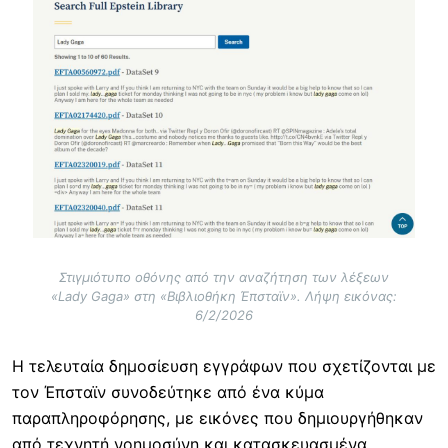
Image
Στιγμιότυπο οθόνης από την αναζήτηση των λέξεων
«Lady Gaga» στη «Βιβλιοθήκη Έπσταϊν». Λήψη εικόνας:
6/2/2026
Η τελευταία δημοσίευση εγγράφων που σχετίζονται με
τον Έπσταϊν συνοδεύτηκε από ένα κύμα
παραπληροφόρησης, με εικόνες που δημιουργήθηκαν
από τεχνητή νοημοσύνη και κατασκευασμένα