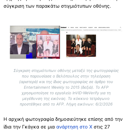
σύγκριση των παρακάτω στιγμιότυπων οθόνης.
Image
Σύγκριση στιγμιότυπων οθόνης μεταξύ της φωτογραφίας
που παρουσίασε ο Βελόπουλος στην τηλεόραση
(αριστερά) και της ίδιας φωτογραφίας σε άρθρο του
Entertainment Weekly το 2015 (δεξιά). Το AFP
χρησιμοποίησε το εργαλείο InVID-WeVerify για τη
μεγέθυνση της εικόνας. Το κόκκινο τετράγωνο
προστέθηκε από το AFP. Λήψη εικόνων: 6/2/2026
Η αρχική φωτογραφία δημοσιεύτηκε επίσης από την
ίδια την Γκάγκα σε μια
ανάρτηση στο X
στις 27