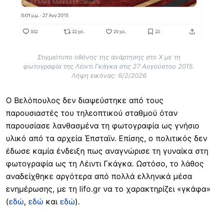
Στιγμιότυπο οθόνης της ανάρτησης στο X με τη
φωτογραφία της Λέιντι Γκάγκα στις 27 Αυγούστου 2015.
Λήψη εικόνας: 6/2/2026
Ο Βελόπουλος δεν διαψεύστηκε από τους
παρουσιαστές του τηλεοπτικού σταθμού όταν
παρουσίασε λανθασμένα τη φωτογραφία ως γνήσιο
υλικό από τα αρχεία Έπσταϊν. Επίσης, ο πολιτικός δεν
έδωσε καμία ένδειξη πως αναγνώρισε τη γυναίκα στη
φωτογραφία ως τη Λέιντι Γκάγκα. Ωστόσο, το λάθος
αναδείχθηκε αργότερα από πολλά ελληνικά μέσα
ενημέρωσης, με τη lifo.gr να το χαρακτηρίζει «γκάφα»
(
εδώ
,
εδώ
και
εδώ
).