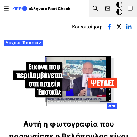
Παράκαμψη προς το κυρίως περιεχόμενο
Σκοτεινή
ελληνικό Fact Check
Search
λειτουργ
Πρωτεύουσες καρτέλες
Κοινοποίηση:
Αρχεία Έπσταϊν
Αυτή η φωτογραφία που
παρουσίασε ο Βελόπουλος είναι