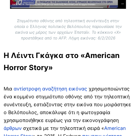
Στιγμιότυπο οθόνης από τηλεοπτική συνέντευξη στην
οποία ο Έλληνας πολιτικός Βελόπουλος παρουσίασε την
εικόνα ως μέρος των αρχείων Έπσταϊν. Το κόκκινο «Χ»
προστέθηκε από το AFP. Λήψη εικόνας: 6/2/2026
Η Λέιντι Γκάγκα στο «American
Horror Story»
Μια
αντίστροφη αναζήτηση εικόνας
χρησιμοποιώντας
ένα κομμένο στιγμιότυπο οθόνης από την τηλεοπτική
συνέντευξη, εστιάζοντας στην εικόνα που μοιράστηκε
ο Βελόπουλος, αποκάλυψε ότι η φωτογραφία
χρησιμοποιήθηκε ευρέως για την εικονογράφηση
άρθρων
σχετικά με την τηλεοπτική σειρά «
American
Horror Story
» το 2015. Η Γκάγκα
πρωταγωνίστησε