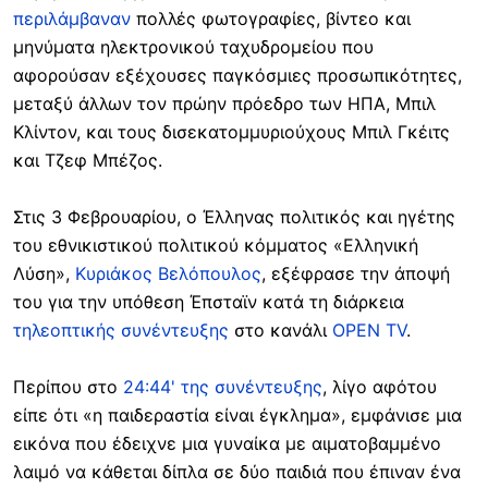
περιλάμβαναν
πολλές φωτογραφίες, βίντεο και
μηνύματα ηλεκτρονικού ταχυδρομείου που
αφορούσαν εξέχουσες παγκόσμιες προσωπικότητες,
μεταξύ άλλων τον πρώην πρόεδρο των ΗΠΑ, Μπιλ
Κλίντον, και τους δισεκατομμυριούχους Μπιλ Γκέιτς
και Τζεφ Μπέζος.
Στις 3 Φεβρουαρίου, ο Έλληνας πολιτικός και ηγέτης
του εθνικιστικού πολιτικού κόμματος «Ελληνική
Λύση»,
Κυριάκος Βελόπουλος
, εξέφρασε την άποψή
του για την υπόθεση Έπσταϊν κατά τη διάρκεια
τηλεοπτικής συνέντευξης
στο κανάλι
OPEN TV
.
Περίπου στο
24:44' της συνέντευξης
, λίγο αφότου
είπε ότι «η παιδεραστία είναι έγκλημα», εμφάνισε μια
εικόνα που έδειχνε μια γυναίκα με αιματοβαμμένο
λαιμό να κάθεται δίπλα σε δύο παιδιά που έπιναν ένα