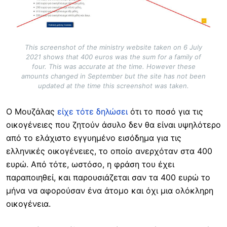
This screenshot of the ministry website taken on 6 July
2021 shows that 400 euros was the sum for a family of
four. This was accurate at the time. However these
amounts changed in September but the site has not been
updated at the time this screenshot was taken.
Ο Μουζάλας
είχε τότε δηλώσει
ότι το ποσό για τις
οικογένειες που ζητούν άσυλο δεν θα είναι υψηλότερο
από το ελάχιστο εγγυημένο εισόδημα για τις
ελληνικές οικογένειες, το οποίο ανερχόταν στα 400
ευρώ. Από τότε, ωστόσο, η φράση του έχει
παραποιηθεί, και παρουσιάζεται σαν τα 400 ευρώ το
μήνα να αφορούσαν ένα άτομο και όχι μια ολόκληρη
οικογένεια.