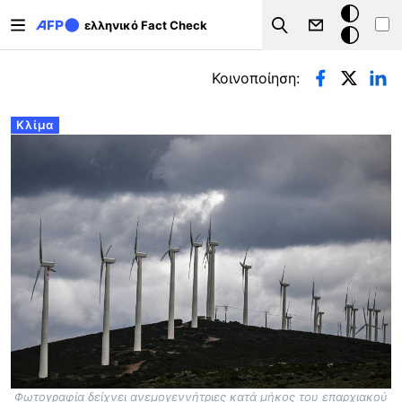
Παράκαμψη προς το κυρίως περιεχόμενο
Σκοτεινή
ελληνικό Fact Check
Search
λειτουργ
Πρωτεύουσες καρτέλες
Κοινοποίηση:
Κλίμα
Φωτογραφία δείχνει ανεμογεννήτριες κατά μήκος του επαρχιακού