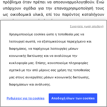
πρόβλημα όταν πρέπει να αποσυναρμολογηθούν. Ενώ
υπάρχουν σχέδια για την επαναχρησιμοποίησή τους
ως οικοδομικά υλικά, επί του παρόντος καταλήγουν
συχνά σε χωματερές ή καίγονται.
Συνεχίστε χωρίς αποδοχή
Μελέτες
των τελευταίων ετών εξέτασαν τρόπους
Χρησιμοποιούμε cookies ώστε η τοποθεσία μας να
ανακύκλωσης των πτερυγίων των ανεμογεννητριών.
λειτουργεί σωστά, να εξατομικεύουμε περιεχόμενο και
Ένας ερευνητής δήλωσε σε μελέτες που
διαφημίσεις, να παρέχουμε λειτουργίες μέσων
δημοσιεύθηκαν το
2018
και το
2019
ότι αυτό είναι
κοινωνικής δικτύωσης και να αναλύουμε την
δυνατό, αλλά σημείωσε ότι η πρακτική δεν είναι ακόμη
κυκλοφορία μας. Επίσης, κοινοποιούμε πληροφορίες
οικονομικά βιώσιμη. Έκτοτε, όμως, εταιρείες όπως η
GE Renewable Energy και η Veolia North America
στις
σχετικά με την από μέρους σας χρήση της τοποθεσίας
Ηνωμένες Πολιτείες έχουν ανακοινώσει έργα
μας στους συνεργάτες μέσων κοινωνικής δικτύωσης,
ανακύκλωσης πτερυγίων ανεμογεννητριών. Το έργο
διαφημίσεων και ανάλυσης.
της GE-Veolia μετατρέπει τα πτερύγια σε συστατικό
για τσιμέντο.
Ρυθμίσεις για τα cookies
Αποδοχή όλων των cookies