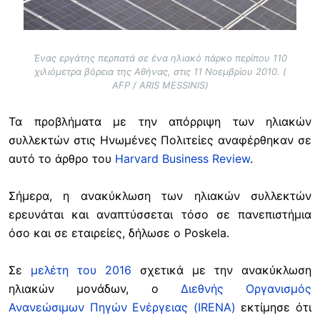
Ένας εργάτης περπατά σε ένα ηλιακό πάρκο περίπου 110
χιλιόμετρα βόρεια της Αθήνας, στις 11 Νοεμβρίου 2010. (
AFP / ARIS MESSINIS)
Τα προβλήματα με την απόρριψη των ηλιακών
συλλεκτών στις Ηνωμένες Πολιτείες αναφέρθηκαν σε
αυτό το άρθρο του
Harvard Business Review
.
Σήμερα, η ανακύκλωση των ηλιακών συλλεκτών
ερευνάται και αναπτύσσεται τόσο σε πανεπιστήμια
όσο και σε εταιρείες, δήλωσε ο Poskela.
Σε
μελέτη του 2016
σχετικά με την ανακύκλωση
ηλιακών μονάδων, ο
Διεθνής Οργανισμός
Ανανεώσιμων Πηγών Ενέργειας (IRENA)
εκτίμησε ότι