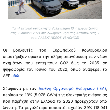
Τα ηλεκτρικά αυτοκίνητα Volkswagen ID.4 εμφανίζονται
στις 2 Ιουνίου 2021 στο ελληνικό νησί της Αστυπάλαιας. (
pool / ALEXANDROS VLACHOS)
Οι βουλευτές του Ευρωπαϊκού Κοινοβουλίου
υποστήριξαν οριακά την πλήρη απαγόρευση των νέων
οχημάτων που εκπέμπουν CO2 έως το 2035 σε
ψηφοφορία τον Ιούνιο του 2022, όπως αναφέρει το
AFP
εδώ
.
Σύμφωνα με τον
Διεθνή Οργανισμό Ενέργειας (IEA)
,
περίπου το 13% (5.978 GWh) της ηλεκτρικής ενέργειας
που παρήχθη στην Ελλάδα το 2020 προερχόταν από
λιγνίτη. Το μεγαλύτερο ποσοστό, σχεδόν 39% (18.041