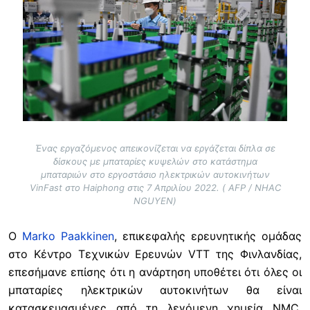
Ένας εργαζόμενος απεικονίζεται να εργάζεται δίπλα σε
δίσκους με μπαταρίες κυψελών στο κατάστημα
μπαταριών στο εργοστάσιο ηλεκτρικών αυτοκινήτων
VinFast στο Haiphong στις 7 Απριλίου 2022. ( AFP / NHAC
NGUYEN)
Ο
Marko Paakkinen
, επικεφαλής ερευνητικής ομάδας
στο Κέντρο Τεχνικών Ερευνών VTT της Φινλανδίας,
επεσήμανε επίσης ότι η ανάρτηση υποθέτει ότι όλες οι
μπαταρίες ηλεκτρικών αυτοκινήτων θα είναι
κατασκευασμένες από τη λεγόμενη χημεία NMC,