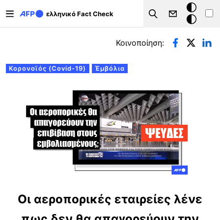
Παράκαμψη προς το κυρίως περιεχόμενο
Σκοτεινή
ελληνικό Fact Check
Search
λειτουργ
Πρωτεύουσες καρτέλες
Κοινοποίηση:
Κορονοϊός (Covid-19)
Έμβόλια
Οι αεροπορικές εταιρείες λένε
πως δεν θα απαγορεύουν την