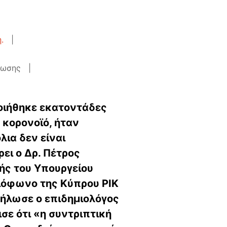
.
νωσης
ποιήθηκε εκατοντάδες
 κορονοϊό, ήταν
λια δεν είναι
ει o Δρ. Πέτρος
ής του Υπουργείου
διόφωνο της Κύπρου ΡΙΚ
 δήλωσε ο επιδημιολόγος
σε ότι «η συντριπτική