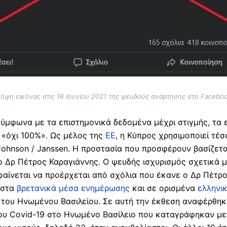
ήψη εικόνας στις 16 Ιουνίου 2021 της ψευδούς ανάρτησης στο Facebo
σύμφωνα με τα επιστημονικά δεδομένα μέχρι στιγμής, τα 
 «όχι 100%». Ως μέλος της
ΕΕ
, η Κύπρος χρησιμοποιεί τέσ
 Johnson / Janssen. Η προστασία που προσφέρουν βασίζε
ο Δρ Πέτρος Καραγιάννης. Ο ψευδής ισχυρισμός σχετικά 
αίνεται να προέρχεται από σχόλια που έκανε ο Δρ Πέτρο
 στα
βρετανικά μέσα ενημέρωσης
και σε ορισμένα
ελληνι
 του Ηνωμένου Βασιλείου. Σε αυτή την έκθεση αναφέρθηκ
 του Covid-19 στο Ηνωμένο Βασίλειο που καταγράφηκαν με