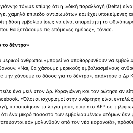
γιάννης τόνισε επίσης ότι η ινδική παραλλαγή (Delta) είν
ει χαμηλό επίπεδο αντισωμάτων και έχει υποκείμενες ασ
τρίτη δόση εμβολίου ίσως να είναι απαραίτητη το φθινόπωρ
που θα ξετάσουμε τις επόμενες ημέρες», τόνισε.
α τo δέντρo»
 μερικοί άνθρωποι «μπορεί να αποθαρρυνθούν να εμβολια
θάνουν. «Ναι, θα χάσουμε μερικούς εμβολιασμένους ανθρ
ας μην χάνουμε το δάσος για το δέντρο», απάντησε ο Δρ 
έστειλε ένα μέιλ στον Δρ. Καραγιάννη και τον ρώτησε αν ε
cebook. «Όλοι οι ισχυρισμοί στην ανάρτηση είναι εντελώ
γή, παραποίησαν τα λόγια μου», είπε στο AFP σε τηλεφων
ει ότι ένα μικρό ποσοστό των εμβολιασμένων ατόμων δεν
τατεύονται εάν μολυνθούν από τον νέο κορανοϊό», πρόσθ