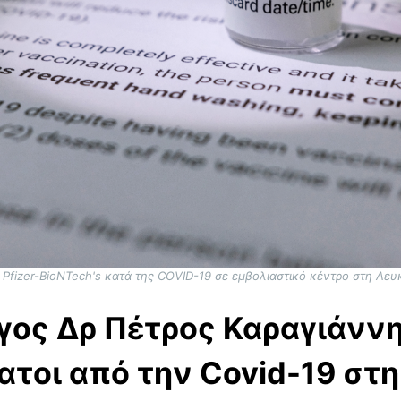
 Pfizer-BioNTech's κατά της COVID-19 σε εμβολιαστικό κέντρο στη Λε
γος Δρ Πέτρος Καραγιάννης
νατοι από την Covid-19 στ