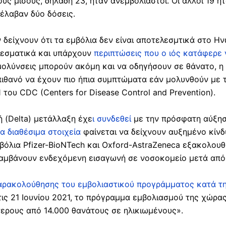
υς μισούς, δηλαδή 23, ήταν ανεμβολίαστοι. Οι άλλοι 19 ή
έλαβαν δύο δόσεις.
 δείχνουν ότι τα εμβόλια δεν είναι αποτελεσμτικά στο Ην
λεσματικά και υπάρχουν
περιπτώσεις που ο ιός κατάφερε
μολύνσεις μπορούν ακόμη και να οδηγήσουν σε θάνατο, η
ιθανό να έχουν πιο ήπια συμπτώματα εάν μολυνθούν με 
 του CDC (Centers for Disease Control and Prevention).
ή (Delta) μετάλλαξη έχε
ι συνδεθεί
με την πρόσφατη αύξη
α διαθέσιμα στοιχεία
φαίνεται να δείχνουν αυξημένο κίν
βόλια Pfizer-BioNTech και Oxford-AstraZeneca εξακολουθ
αμβάνουν ενδεχόμενη εισαγωνή σε νοσοκομείο μετά από 
αρακολούθησης του εμβολιαστικού προγράμματος κατά τ
ις 21 Ιουνίου 2021, το πρόγραμμα εμβολιασμού της χώρας 
τερους από 14.000 θανάτους σε ηλικιωμένους».