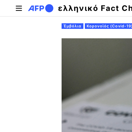
Παράκαμψη προς το κυρίως περιεχόμενο
ελληνικό Fact C
Πρωτεύουσες καρτέλες
Έμβόλια
Κορονοϊός (Covid-19