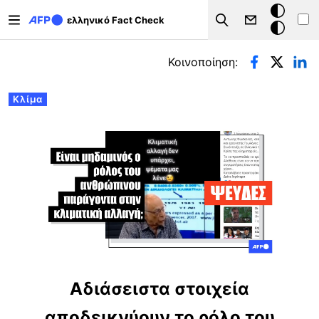
Παράκαμψη προς το κυρίως περιεχόμενο
Σκοτεινή
ελληνικό Fact Check
Search
λειτουργ
Πρωτεύουσες καρτέλες
Κοινοποίηση:
Κλίμα
Αδιάσειστα στοιχεία
αποδεικνύουν το ρόλο του