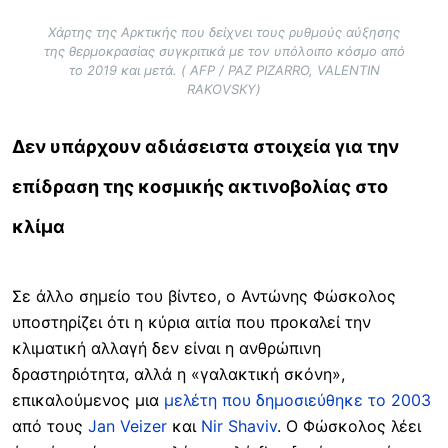
Χάρτης της Αρκτικής που δείχνει τους ρυθμούς αύξησης
της θερμοκρασίας συγκριτικά με τον υπόλοιπο κόσμο από
το 2019 και μετά. ( AFP / PAZ PIZARRO, VALENTIN
RAKOVSKY)
Δεν υπάρχουν αδιάσειστα στοιχεία για την
επίδραση της κοσμικής ακτινοβολίας στο
κλίμα
Σε άλλο σημείο του βίντεο, ο Αντώνης Φώσκολος
υποστηρίζει ότι η κύρια αιτία που προκαλεί την
κλιματική αλλαγή δεν είναι η ανθρώπινη
δραστηριότητα, αλλά η «γαλακτική σκόνη»,
επικαλούμενος μια
μελέτη που δημοσιεύθηκε το 2003
από τους
Jan Veizer
και
Nir Shaviv
. Ο Φώσκολος λέει