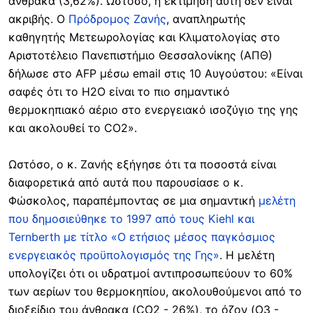
άνθρακα (3,62%). Ωστόσο, η εκτίμηση αυτή δεν είναι
ακριβής. Ο
Πρόδρομος Ζανής
, αναπληρωτής
καθηγητής Μετεωρολογίας και Κλιματολογίας στο
Αριστοτέλειο Πανεπιστήμιο Θεσσαλονίκης (ΑΠΘ)
δήλωσε στο AFP μέσω email στις 10 Αυγούστου: «Είναι
σαφές ότι το Η2Ο είναι το πιο σημαντικό
θερμοκηπιακό αέριο στο ενεργειακό ισοζύγιο της γης
και ακολουθεί το CO2».
Ωστόσο, ο κ. Ζανής εξήγησε ότι τα ποσοστά είναι
διαφορετικά από αυτά που παρουσίασε ο κ.
Φώσκολος, παραπέμποντας σε μια σημαντική
μελέτη
που δημοσιεύθηκε το 1997 από τους Kiehl και
Ternberth με τίτλο «Ο ετήσιος μέσος παγκόσμιος
ενεργειακός προϋπολογισμός της Γης»
. Η μελέτη
υπολογίζει ότι οι υδρατμοί αντιπροσωπεύουν το 60%
των αερίων του θερμοκηπίου, ακολουθούμενοι από το
διοξείδιο του άνθρακα (CO2 - 26%), το όζον (O3 -