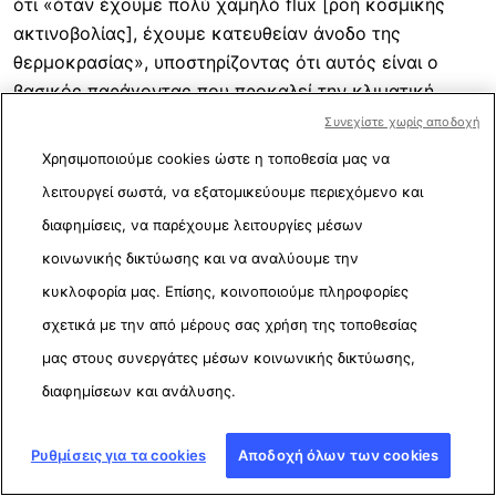
ότι «όταν έχουμε πολύ χαμηλό flux [ροή κοσμικής
ακτινοβολίας], έχουμε κατευθείαν άνοδο της
θερμοκρασίας», υποστηρίζοντας ότι αυτός είναι ο
βασικός παράγοντας που προκαλεί την κλιματική
αλλαγή. Η θεωρία αυτή υποστηρίζει ότι οι κοσμικές
Συνεχίστε χωρίς αποδοχή
ακτίνες παίζουν καθοριστικό ρόλο στην ενθάρρυνση
Χρησιμοποιούμε cookies ώστε η τοποθεσία μας να
της χαμηλής νεφοκάλυψης μέσω μιας διαδικασίας που
λειτουργεί σωστά, να εξατομικεύουμε περιεχόμενο και
ονομάζεται ιονισμός. Η αύξηση των νεφών χαμηλού
διαφημίσεις, να παρέχουμε λειτουργίες μέσων
επιπέδου - έτσι λέει η θεωρία - έχει ψυκτικό
κοινωνικής δικτύωσης και να αναλύουμε την
αποτέλεσμα. Επομένως, όταν οι ακτίνες μειώνονται,
επέρχεται αύξηση της θερμοκρασίας.
κυκλοφορία μας. Επίσης, κοινοποιούμε πληροφορίες
σχετικά με την από μέρους σας χρήση της τοποθεσίας
Ωστόσο, οι περισσότεροι επιστήμονες διαφωνούν. Στο
μας στους συνεργάτες μέσων κοινωνικής δικτύωσης,
κεφάλαιο 7
της
πέμπτης έκθεσης της IPCC
που
διαφημίσεων και ανάλυσης.
δημοσιεύθηκε το 2014, αναφέρεται ότι η ροή της
κοσμικής ακτινοβολίας δεν έχει μεγάλη επίδραση στο
Ρυθμίσεις για τα cookies
Αποδοχή όλων των cookies
κλίμα. «Οι συσχετισμοί μεταξύ της ροής της κοσμικής
ακτινοβολίας και των παρατηρούμενων ιδιοτήτων του