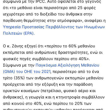
σύμφωνα με την IPCC. Αυτό οφείλεται στο γεγονός
ότι «το μεθάνιο είναι περισσότερο από 25 φορές
ισχυρότερο από το διοξείδιο του άνθρακα στην
παγίδευση θερμότητας στην ατμόσφαιρα», αναφέρει η
Υπηρεσία Προστασίας Περιβάλλοντος των Ηνωμένων
Πολιτειών (EPA).
Ο κ. Ζάνης εξηγεί ότι «περίπου το 60% μεθανίου
εκπέμπεται από ανθρώπινες δραστηριότητες, ενώ οι
φυσικές πηγές συμβάλουν περίπου στο 40%».
Σύμφωνα με την
Παγκόσμια Αξιολόγηση Μεθανίου
(GMA) του ΟΗΕ του 2021
, περισσότερο από το ένα
τρίτο (35%) των ανθρωπογενών εκπομπών μεθανίου
προέρχεται από την εξόρυξη και την παράδοση
ορυκτών καυσίμων (πετρέλαιο, φυσικό αέριο και
άνθρακας), η γεωργία και η κτηνοτροφία συμβάλλουν
από κοινού στο 40%, ενώ περίπου το 20% των
ανθρωπογενών εκπομπών μεθανίου προέρχεται από