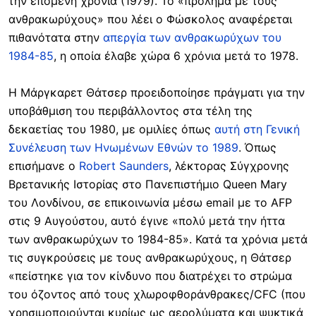
την επόμενη χρονιά (1979). Το «πρόλημα με τους
ανθρακωρύχους» που λέει ο Φώσκολος αναφέρεται
πιθανότατα στην
απεργία των ανθρακωρύχων του
1984-85
, η οποία έλαβε χώρα 6 χρόνια μετά το 1978.
Η Μάργκαρετ Θάτσερ προειδοποίησε πράγματι για την
υποβάθμιση του περιβάλλοντος στα τέλη της
δεκαετίας του 1980, με ομιλίες όπως
αυτή στη Γενική
Συνέλευση των Ηνωμένων Εθνών το 1989
. Όπως
επισήμανε ο
Robert Saunders
, λέκτορας Σύγχρονης
Βρετανικής Ιστορίας στο Πανεπιστήμιο Queen Mary
του Λονδίνου, σε επικοινωνία μέσω email με το AFP
στις 9 Αυγούστου, αυτό έγινε «πολύ μετά την ήττα
των ανθρακωρύχων το 1984-85». Κατά τα χρόνια μετά
τις συγκρούσεις με τους ανθρακωρύχους, η Θάτσερ
«πείστηκε για τον κίνδυνο που διατρέχει το στρώμα
του όζοντος από τους χλωροφθοράνθρακες/CFC (που
χρησιμοποιούνται κυρίως ως αερολύματα και ψυκτικά