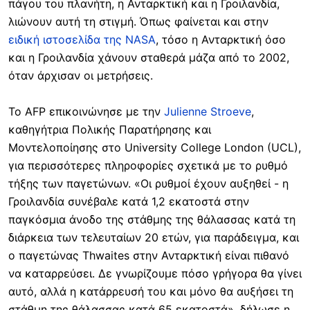
πάγου του πλανήτη, η Ανταρκτική και η Γροιλανδία,
λιώνουν αυτή τη στιγμή. Όπως φαίνεται και στην
ειδική ιστοσελίδα της NASA
, τόσο η Ανταρκτική όσο
και η Γροιλανδία χάνουν σταθερά μάζα από το 2002,
όταν άρχισαν οι μετρήσεις.
Το AFP επικοινώνησε με την
Julienne Stroeve
,
καθηγήτρια Πολικής Παρατήρησης και
Μοντελοποίησης στο University College London (UCL),
για περισσότερες πληροφορίες σχετικά με το ρυθμό
τήξης των παγετώνων. «Οι ρυθμοί έχουν αυξηθεί - η
Γροιλανδία συνέβαλε κατά 1,2 εκατοστά στην
παγκόσμια άνοδο της στάθμης της θάλασσας κατά τη
διάρκεια των τελευταίων 20 ετών, για παράδειγμα, και
ο παγετώνας Thwaites στην Ανταρκτική είναι πιθανό
να καταρρεύσει. Δε γνωρίζουμε πόσο γρήγορα θα γίνει
αυτό, αλλά η κατάρρευσή του και μόνο θα αυξήσει τη
στάθμη της θάλασσας κατά 65 εκατοστά», δήλωσε η