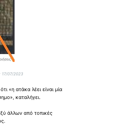
: 17/07/2023
τι «η ατάκα λέει είναι μία
ημο», καταλήγει.
αξύ άλλων από τοπικές
ος.