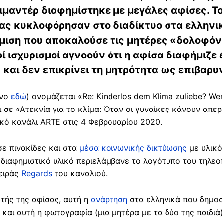
μαντέρ διαφημίστηκε με μεγάλες αφίσες. Το
ας κυκλοφόρησαν στο διαδίκτυο στα ελληνικ
ήμιση που αποκαλούσε τις μητέρες «δολοφόν
ί ισχυρισμοί αγνοούν ότι η αφίσα διαφήμιζε 
και δεν επικρίνει τη μητρότητα ως επιβαρυντ
ένο
εδώ
) ονομάζεται «Re: Kinderlos dem Klima zuliebe? We
ι σε «Ατεκνία για το κλίμα: Όταν οι γυναίκες κάνουν απερ
κό κανάλι ARTE στις 4 Φεβρουαρίου 2020.
σε πινακίδες και στα
μέσα κοινωνικής δικτύωσης
με υλικό
 διαφημιστικό υλικό περιελάμβανε το λογότυπο του τηλε
σειράς
Regards
του καναλιού.
τής της αφίσας, αυτή η
ανάρτηση
στα ελληνικά που δημοσ
ν και αυτή η φωτογραφία (μια μητέρα με τα δύο της παιδιά