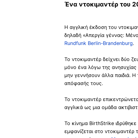
Ένα ντοκιμαντέρ του 2
Η αγγλική έκδοση του ντοκιμαν
δηλαδή «Απεργία γέννας: Μένο
Rundfunk Berlin-Brandenburg
.
Το ντοκιμαντέρ δείχνει δύο ζ
μόνο ένα λόγω της ανησυχίας τ
μην γεννήσουν άλλα παιδιά. Η 
απόφασής τους.
Το ντοκιμαντέρ επικεντρώνετ
αγγλικά ως μια ομάδα ακτιβισ
Το κίνημα BirthStrike ιδρύθηκ
εμφανίζεται στο ντοκιμαντέρ 