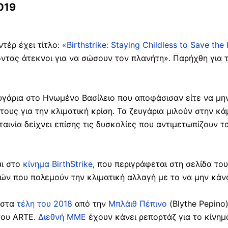
019
τέρ έχει τίτλο:
«Birthstrike: Staying Childless to Save the
ντας άτεκνοι για να σώσουν τον πλανήτη». Παρήχθη για 
ευγάρια στο Ηνωμένο Βασίλειο που αποφάσισαν είτε να μην
ους για την κλιματική κρίση. Τα ζευγάρια μιλούν στην κ
ταινία δείχνει επίσης τις δυσκολίες που αντιμετωπίζουν 
αι στο
κίνημα BirthStrike
, που περιγράφεται στη σελίδα το
τών που πολεμούν την κλιματική αλλαγή με το να μην κάνο
ε στα
τέλη του 2018
από την
Μπλάιθ Πέπινο
(Blythe Pepino
του ARTE.
Διεθνή ΜΜΕ
έχουν κάνει ρεπορτάζ για το κίνημα 