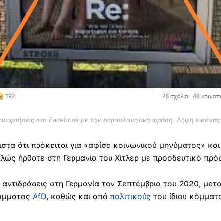
 αναρτήσεις στο Facebook με την παραπλανητική φράση. Λήψη εικόνας
στα ότι πρόκειται για «αφίσα κοινωνικού μηνύματος» και ό
λώς ήρθατε στη Γερμανία του Χίτλερ με προοδευτικό πρόσ
αντιδράσεις στη Γερμανία τον Σεπτέμβριο του 2020, μετ
κόμματος
AfD
, καθώς και από
πολιτικούς
του ίδιου κόμματ