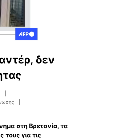
αντέρ, δεν
ητας
γνωσης
νημα στη Βρετανία, τα
 τους για τις