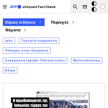
Παράκαμψη προς το κυρίως περιεχόμενο
Σκοτεινή
ελληνικό Fact Check
Search
λειτουργ
Κύριες ειδήσεις
Περιοχές
Θέματα
Ιράν
Τεχνητή νοημοσύνη
Πόλεμος στην Ουκρανία
Σύγκρουση Ισραήλ-Παλαιστινίων
Μετανάστευση
Κλίμα
Εικόνα