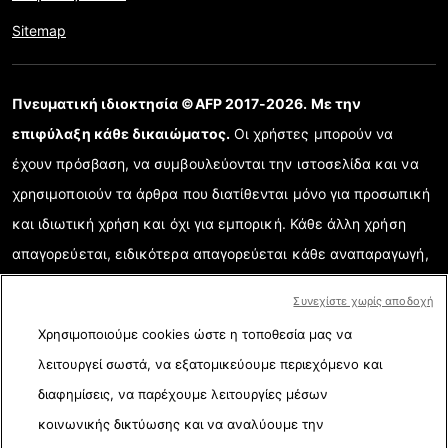
Sitemap
Πνευματική ιδιοκτησία ©AFP 2017-2026. Με την
επιφύλαξη κάθε δικαιώματος.
Οι χρήστες μπορούν να
έχουν πρόσβαση, να συμβουλεύονται την ιστοσελίδα και να
χρησιμοποιούν τα άρθρα που διατίθενται μόνο για προσωπική
και ιδιωτική χρήση και όχι για εμπορική. Κάθε άλλη χρήση
απαγορεύεται, ειδικότερα απαγορεύεται κάθε αναπαραγωγή,
επικοινωνία με το κοινό ή διάδοση μερικού ή ολικού
Συνεχίστε χωρίς αποδοχή
περιεχομένου της ιστοσελίδας για κάθε άλλο σκοπό ή/και με
Χρησιμοποιούμε cookies ώστε η τοποθεσία μας να
κάθε άλλο τρόπο χωρίς την ειδική υπογραμμένη συμφωνία
λειτουργεί σωστά, να εξατομικεύουμε περιεχόμενο και
σχετικής άδειας με το AFP. Όταν χρειάζεται και για την ορθή
διαφημίσεις, να παρέχουμε λειτουργίες μέσων
κατανόηση της επαληθευμένης πληροφορίας, τα στοιχεία που
κοινωνικής δικτύωσης και να αναλύουμε την
αναλύονται παρουσιάζονται σε ηλεκτρονικούς συνδέσμους