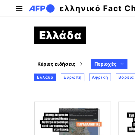
Παράκαμψη προς το κυρίως περιεχόμενο
ελληνικό Fact C
Ελλάδα
Κύριες ειδήσεις
Περιοχές
Ελλάδα
Ευρώπη
Αφρική
Βόρεια
Εικόνα
Εικόν