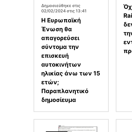
Δημοσιεύθηκε στις
Όχ
02/02/2024 στις 13:41
Rai
Η Ευρωπαϊκή
δε
Ένωση θα
τη
απαγορεύσει
εν
σύντομα την
πρ
επισκευή
αυτοκινήτων
ηλικίας άνω των 15
ετών;
Παραπλανητικό
δημοσίευμα
Εικόνα
Εικόν