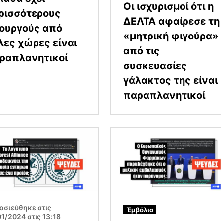
Οι ισχυρισμοί ότι η
ρισσότερους
ΔΕΛΤΑ αφαίρεσε τη
ουργούς από
«μητρική φιγούρα»
λες χώρες είναι
από τις
ραπλανητικοί
συσκευασίες
γάλακτος της είναι
παραπλανητικοί
α
Εικόνα
οσιεύθηκε στις
Έμβόλια
1/2024 στις 13:18