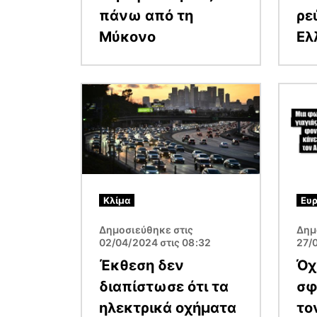
πάνω από τη
ρε
Μύκονο
Ελ
Εικόνα
Εικόν
Κλίμα
Ευ
Δημοσιεύθηκε στις
Δημ
02/04/2024 στις 08:32
27/
Έκθεση δεν
Όχ
διαπίστωσε ότι τα
σφ
ηλεκτρικά οχήματα
το