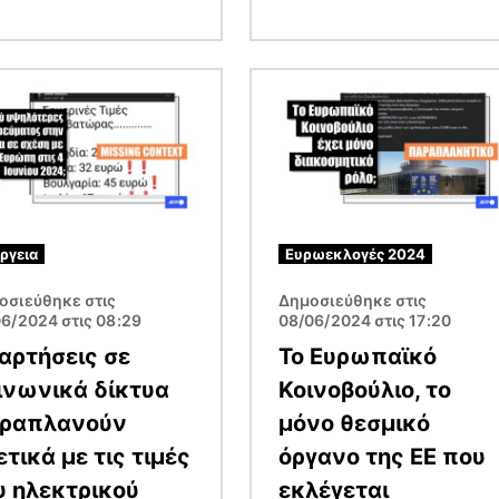
α
Εικόνα
ργεια
Ευρωεκλογές 2024
οσιεύθηκε στις
Δημοσιεύθηκε στις
06/2024 στις 08:29
08/06/2024 στις 17:20
αρτήσεις σε
Το Ευρωπαϊκό
ινωνικά δίκτυα
Κοινοβούλιο, το
ραπλανούν
μόνο θεσμικό
ετικά με τις τιμές
όργανο της ΕΕ που
υ ηλεκτρικού
εκλέγεται