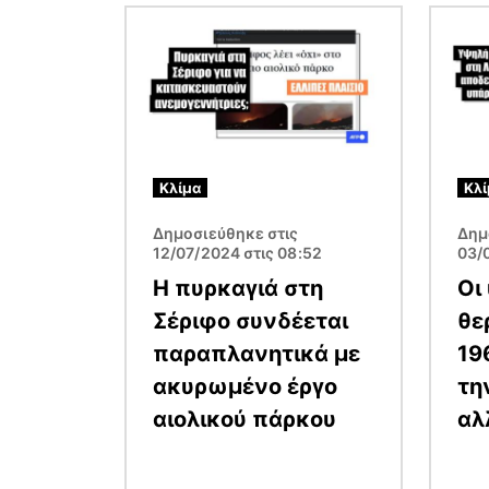
Εικόνα
Εικόν
Κλίμα
Κλί
Δημοσιεύθηκε στις
Δημ
12/07/2024 στις 08:52
03/
Η πυρκαγιά στη
Οι
Σέριφο συνδέεται
θε
παραπλανητικά με
19
ακυρωμένο έργο
τη
αιολικού πάρκου
αλ