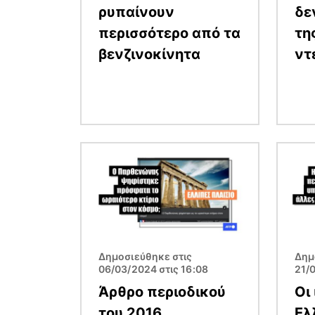
ρυπαίνουν
δεν
περισσότερο από τα
τη
βενζινοκίνητα
ντ
Εικόνα
Εικόν
Δημοσιεύθηκε στις
Δημ
06/03/2024 στις 16:08
21/0
Άρθρο περιοδικού
Οι 
του 2016
Ελ