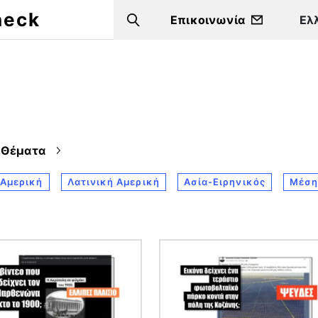
heck
Επικοινωνία
Search
Θέματα
 Αμερική
Λατινική Αμερική
Ασία-Ειρηνικός
Μέση
α
Εικόνα