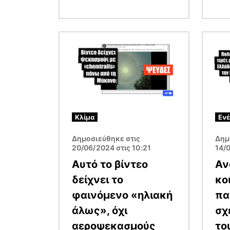
Εικόνα
Εικόν
Κλίμα
Ενέ
Δημοσιεύθηκε στις
Δημ
20/06/2024 στις 10:21
14/
Αυτό το βίντεο
Αν
δείχνει το
κο
φαινόμενο «ηλιακή
πα
άλως», όχι
σχ
αεροψεκασμούς
το