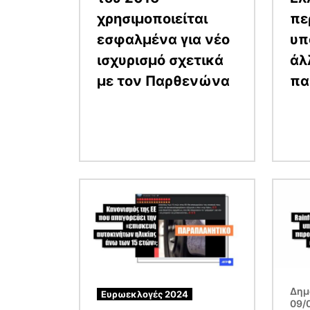
χρησιμοποιείται
πε
εσφαλμένα για νέο
υπ
ισχυρισμό σχετικά
άλ
με τον Παρθενώνα
πα
Εικόνα
Εικόν
Δημ
Ευρωεκλογές 2024
09/0